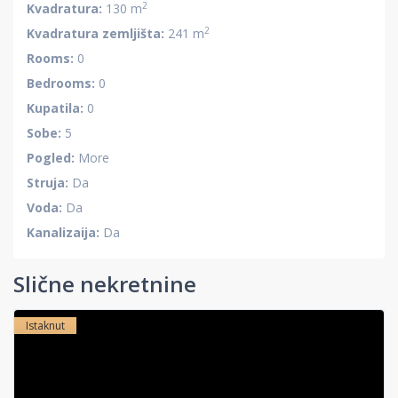
2
Kvadratura:
130 m
2
Kvadratura zemljišta:
241 m
Rooms:
0
Bedrooms:
0
Kupatila:
0
Sobe:
5
Pogled:
More
Struja:
Da
Voda:
Da
Kanalizaija:
Da
Slične nekretnine
Istaknut