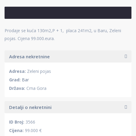
Prodaje se kuća 130m2,P + 1, placa 241m2, u Baru, Zeleni
pojas. Cijena 99.000.eura.
Adresa nekretnine
Adresa:
Zeleni pojas
Grad:
Bar
Država:
Crna Gora
Detalji o nekretnini
ID Broj:
3566
Cijena:
99.000 €