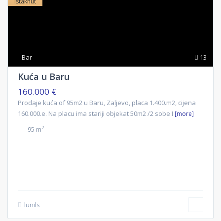
Istaknut
Bar
13
Kuća u Baru
160.000 €
Prodaje kuća of 95m2 u Baru, Zaljevo, placa 1.400.m2, cijena
160.000.e. Na placu ima stariji objekat 50m2 /2 sobe I
[more]
2
95 m
lunils