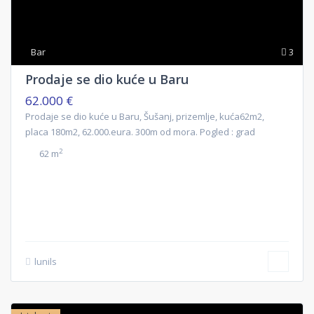
Bar
3
Prodaje se dio kuće u Baru
62.000 €
Prodaje se dio kuće u Baru, Šušanj, prizemlje, kuća62m2,
placa 180m2, 62.000.eura. 300m od mora. Pogled : grad
2
62 m
lunils