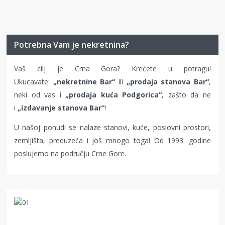
Potrebna Vam je nekretnina?
Vaš cilj je Crna Gora? Krećete u potragu!
Ukucavate:
„nekretnine Bar“
ili
„prodaja stanova Bar“
,
neki od vas i
„prodaja kuća Podgorica“
, zašto da ne
i
„izdavanje stanova Bar“
!
U našoj ponudi se nalaze stanovi, kuće, poslovni prostori,
zemljišta, preduzeća i još mnogo toga! Od 1993. godine
poslujemo na području Crne Gore.