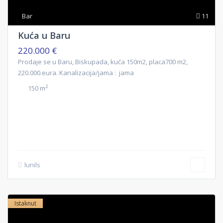
Bar
11
Kuća u Baru
220.000 €
Prodaje se u Baru, Biskupada, kuća 150m2, placa700 m2,
220.000.eura. Kanalizacija/jama : jama
2
150 m
lunils
Istaknut