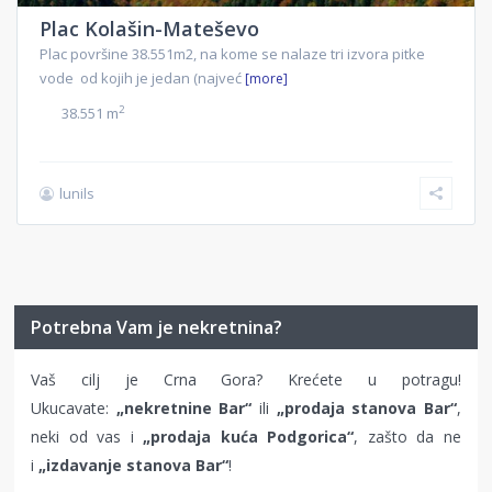
Plac Kolašin-Mateševo
Plac površine 38.551m2, na kome se nalaze tri izvora pitke
vode od kojih je jedan (najveć
[more]
2
38.551 m
lunils
Potrebna Vam je nekretnina?
Vaš cilj je Crna Gora? Krećete u potragu!
Ukucavate:
„nekretnine Bar“
ili
„prodaja stanova Bar“
,
neki od vas i
„prodaja kuća Podgorica“
, zašto da ne
i
„izdavanje stanova Bar“
!