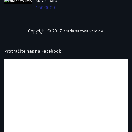
Kuća u Baru
160.000 €
Copyright © 2017
.
Izrada sajtova StudioV
Protražite nas na Facebook