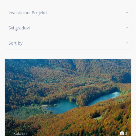
Investicioni Projekti
Svi gradovi
Sort by
Kolašin
3