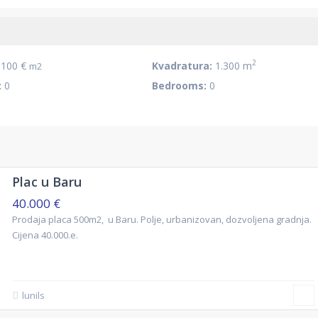
2
100 €
Kvadratura:
1.300 m
m2
:
0
Bedrooms:
0
Plac u Baru
40.000 €
Prodaja placa 500m2, u Baru. Polje, urbanizovan, dozvoljena gradnja.
Cijena 40.000.e.
lunils