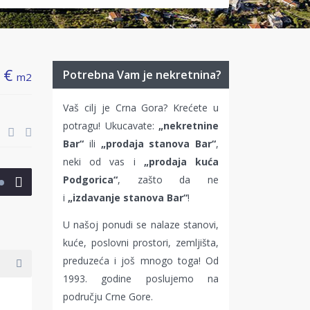
 €
Potrebna Vam je nekretnina?
m2
Vaš cilj je Crna Gora? Krećete u
potragu! Ukucavate:
„nekretnine
Bar“
ili
„prodaja stanova Bar“
,
neki od vas i
„prodaja kuća
Podgorica“
, zašto da ne
i
„izdavanje stanova Bar“
!
U našoj ponudi se nalaze stanovi,
kuće, poslovni prostori, zemljišta,
preduzeća i još mnogo toga! Od
1993. godine poslujemo na
području Crne Gore.