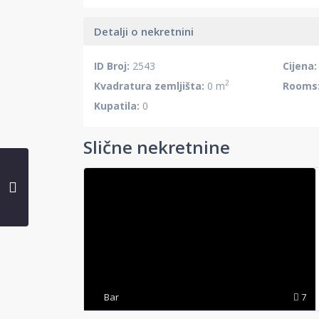
Detalji o nekretnini
ID Broj:
2543
Cijena:
2
Kvadratura zemljišta:
0 m
Rooms
Kupatila:
0
Slične nekretnine
Bar
7