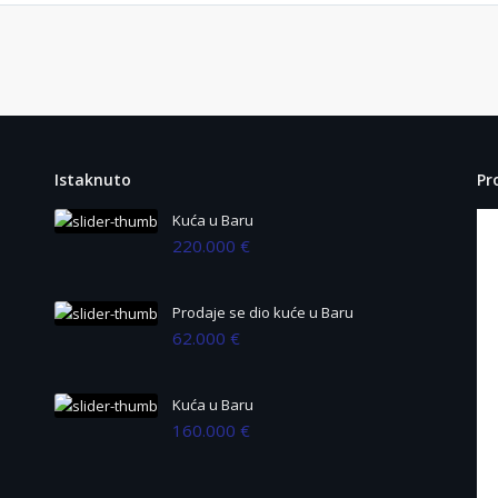
Istaknuto
Pr
Kuća u Baru
220.000 €
Prodaje se dio kuće u Baru
62.000 €
Kuća u Baru
160.000 €