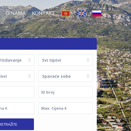
O NAMA
KONTAKT
/Izdavanje
Svi tipovi
dovi
Spavaće sobe