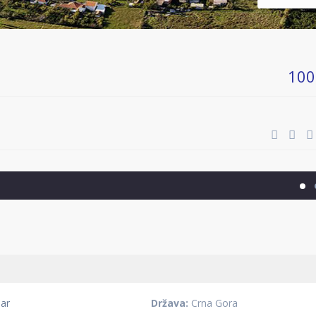
100
ar
Država:
Crna Gora