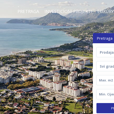
PRETRAGA
INVESTICIONI PROJEKTI
LUXURY
Pretraga
Prodaja
Svi gra