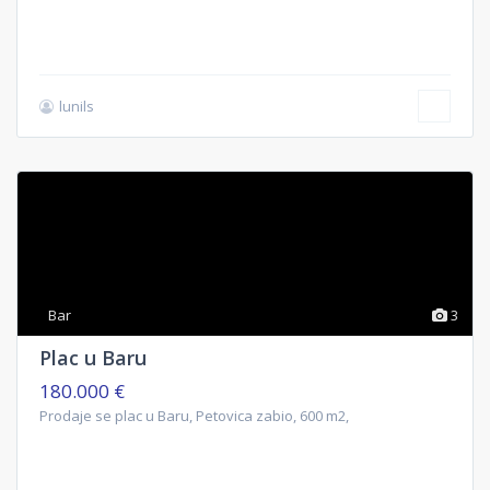
lunils
Bar
3
Plac u Baru
180.000 €
Prodaje se plac u Baru, Petovica zabio, 600 m2,