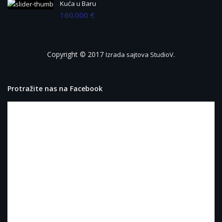
Kuća u Baru
160.000 €
Copyright © 2017
.
Izrada sajtova StudioV
Protražite nas na Facebook