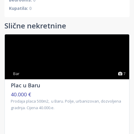
Kupatila:
0
Slične nekretnine
Bar
7
Plac u Baru
40.000 €
Prodaja placa 500m2, u Baru. Polje, urbanizovan, dozvoljena
gradnja. Cijena 40.000.e.