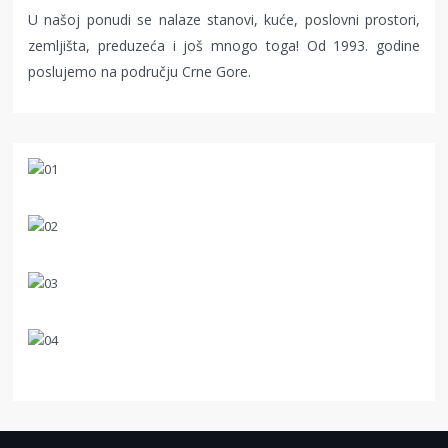
U našoj ponudi se nalaze stanovi, kuće, poslovni prostori,
zemljišta, preduzeća i još mnogo toga! Od 1993. godine
poslujemo na području Crne Gore.