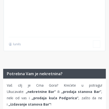
lunils
Potrebna Vam je nekretnina?
Vaš cilj je Crna Gora? Krećete u potragu!
Ukucavate:
„nekretnine Bar“
ili
„prodaja stanova Bar“
,
neki od vas i
„prodaja kuća Podgorica“
, zašto da ne
i
„izdavanje stanova Bar“
!