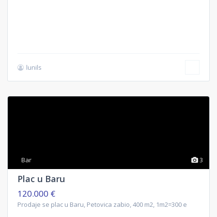
lunils
Bar
3
Plac u Baru
120.000 €
Prodaje se plac u Baru, Petovica zabio, 400 m2, 1m2=300 e