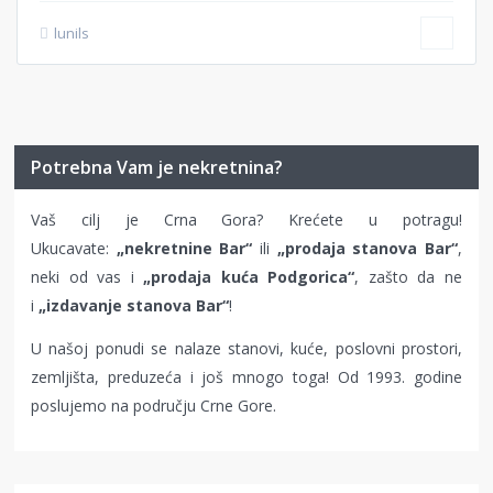
lunils
Potrebna Vam je nekretnina?
Vaš cilj je Crna Gora? Krećete u potragu!
Ukucavate:
„nekretnine Bar“
ili
„prodaja stanova Bar“
,
neki od vas i
„prodaja kuća Podgorica“
, zašto da ne
i
„izdavanje stanova Bar“
!
U našoj ponudi se nalaze stanovi, kuće, poslovni prostori,
zemljišta, preduzeća i još mnogo toga! Od 1993. godine
poslujemo na području Crne Gore.