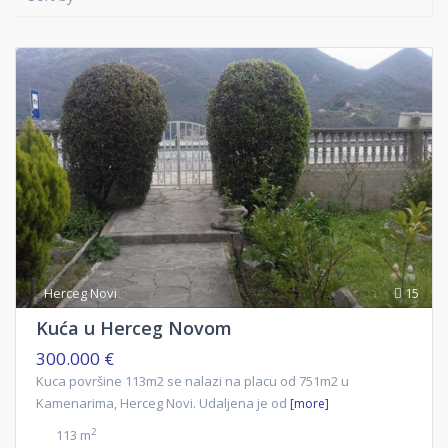
Herceg Novi
15
Kuća u Herceg Novom
300.000 €
Kuca površine 113m2 se nalazi na placu od 751m2 u
Kamenarima, Herceg Novi. Udaljena je od
[more]
2
113 m